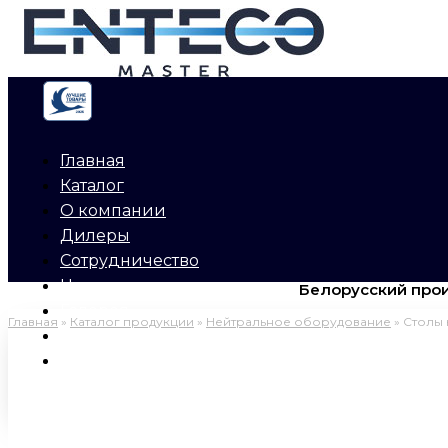
Перейти
к
содержимому
Главная
Каталог
О компании
Дилеры
Сотрудничество
Новости
Белорусский прои
Галерея
Главная
»
Каталог продукции
»
Нейтральное оборудование
»
Столы 
Буклеты
Контакты