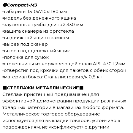
🟡Compact-M3
▫️габариты 1510х710х1180 мм
▫️модель без денежного ящика
▫️зауженные тумбы длиной 330 мм
▫️защита сканера из оргстекла
▫️выдвижной ящик с замком
▫️вырез под сканер
▫️вырез под денежный ящик
▫️полочка для сумок
▫️столешницы из нержавеющей стали AISI 430 1,2мм
▫️отверстия под крючки для пакетов с обеих сторон
▫️материал бокса: Сталь листовая х/к 0,8 кп
⬛️СТЕЛЛАЖИ МЕТАЛЛИЧЕСКИЕ⬛️
Стеллаж пристенный предназначен для
эффективной демонстрации продукции различных
товарных категорий в магазинах любого формата.
Металлическое торговое оборудование
используется для выкладки товаров, устойчиво к
повреждениям, не «конфликтует» с другими