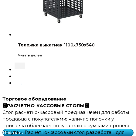
Тележка выкатная 1100х750х540
Читать далее
1
2
→
Торговое оборудование
🧮РАСЧЕТНО-КАССОВЫЕ СТОЛЫ🧮
Стол расчетно-кассовый предназначен для работы
продавца с покупателями; наличие полочки у
прилавка облегчает покупателю с сумками процесс
покупки. Расчетно-кассовый стол разработан для
Показать