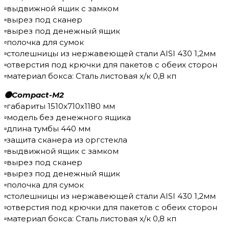
▫️выдвижной ящик с замком
▫️вырез под сканер
▫️вырез под денежный ящик
▫️полочка для сумок
▫️столешницы из нержавеющей стали AISI 430 1,2мм
▫️отверстия под крючки для пакетов с обеих сторон
▫️материал бокса: Сталь листовая х/к 0,8 кп
🟡Compact-M2
▫️габариты 1510х710х1180 мм
▫️модель без денежного ящика
▫️длина тумбы 440 мм
▫️защита сканера из оргстекла
▫️выдвижной ящик с замком
▫️вырез под сканер
▫️вырез под денежный ящик
▫️полочка для сумок
▫️столешницы из нержавеющей стали AISI 430 1,2мм
▫️отверстия под крючки для пакетов с обеих сторон
▫️материал бокса: Сталь листовая х/к 0,8 кп