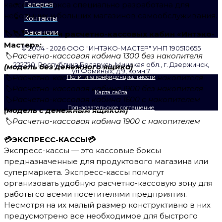
кассового бокса специально разработана для
Галерея
небольших и больших магазинов самообслуживания.
Контакты
Вакансии
🏷🏷🏷Модели расчетно-кассовых кабин «Интэко-
Мастер»:
©️ 2004 - 2026 ООО "ИНТЭКО-МАСТЕР"​ УНП 190510655
🏷Расчетно-кассовая кабина 1300 без накопителя
222720, Республика Беларусь, Минская обл., г. Дзержинск,
(модель без денежного ящика)
ул.Фоминых, д.9, комн.7
🏷Расчетно-кассовая кабина 1600 без накопителя
Политика конфиденциальности
🏷Расчетно-кассовая кабина 1900 без накопителя
Карта сайта
🏷Расчетно-кассовая кабина 1600 с накопителем
Пользовательское соглашение
(модель с денежным ящиком)
🏷Расчетно-кассовая кабина 1900 с накопителем
💳ЭКСПРЕСС-КАССЫ💳
Экспресс-кассы — это кассовые боксы
предназначенные для продуктового магазина или
супермаркета. Экспресс-кассы помогут
организовать удобную расчетно-кассовую зону для
работы со всеми посетителями предприятия.
Несмотря на их малый размер конструктивно в них
предусмотрено все необходимое для быстрого