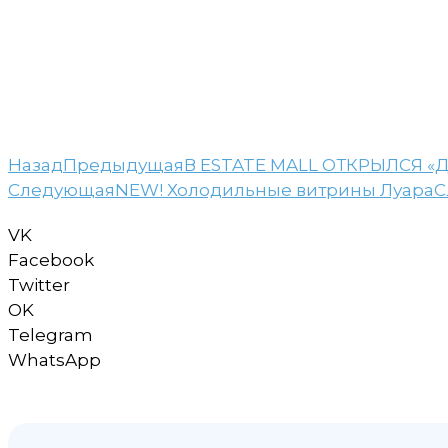
Назад
Предыдущая
В ESTATE MALL ОТКРЫЛСЯ «
Следующая
NEW! Холодильные витрины Луара
С
VK
Facebook
Twitter
OK
Telegram
WhatsApp