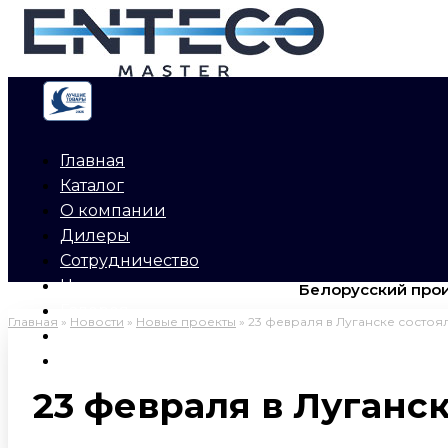
Перейти
к
содержимому
Главная
Каталог
О компании
Дилеры
Сотрудничество
Новости
Белорусский прои
Галерея
Главная
»
Новости
»
Новые проекты
»
23 февраля в Луганске состоя
Буклеты
Контакты
23 февраля в Луганс