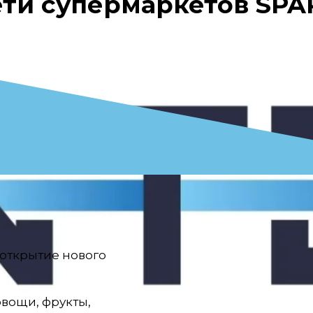
ети супермаркетов SPAR
 открытие нового
овощи, фрукты,