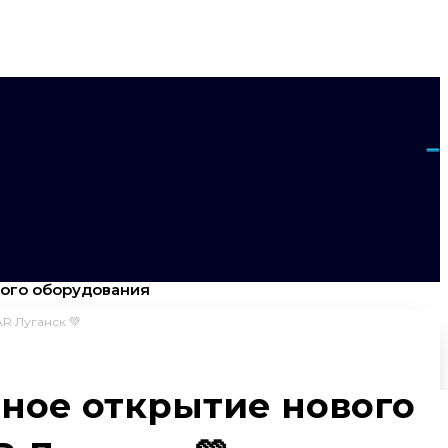
вого оборудования
R Луганск 💚
чное открытие нового