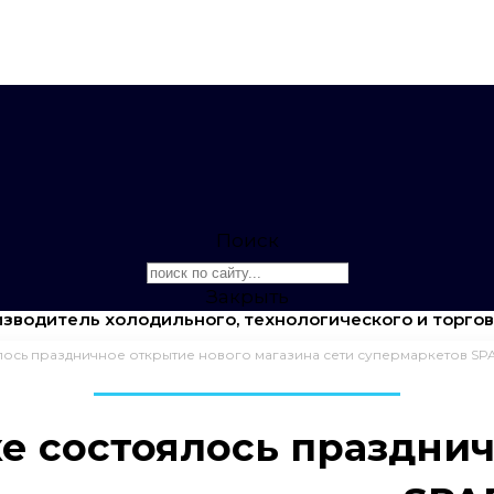
Поиск
Закрыть
зводитель холодильного, технологического и торго
лось праздничное открытие нового магазина сети супермаркетов SPA
ке состоялось праздни